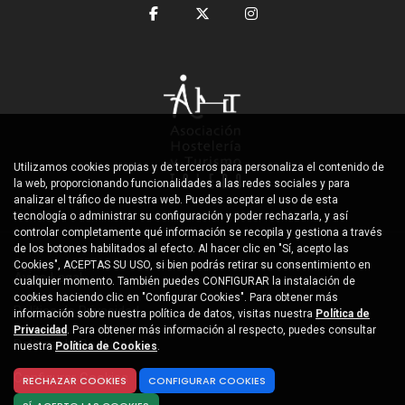
Utilizamos cookies propias y de terceros para personaliza el contenido de
la web, proporcionando funcionalidades a las redes sociales y para
analizar el tráfico de nuestra web. Puedes aceptar el uso de esta
tecnología o administrar su configuración y poder rechazarla, y así
controlar completamente qué información se recopila y gestiona a través
de los botones habilitados al efecto. Al hacer clic en "Sí, acepto las
Cookies", ACEPTAS SU USO, si bien podrás retirar su consentimiento en
Aviso Legal
cualquier momento. También puedes CONFIGURAR la instalación de
cookies haciendo clic en "Configurar Cookies". Para obtener más
Política de Privacidad
información sobre nuestra política de datos, visitas nuestra
Política de
Privacidad
. Para obtener más información al respecto, puedes consultar
Política de Cookies
nuestra
Política de Cookies
.
Configurar Cookies
RECHAZAR COOKIES
CONFIGURAR COOKIES